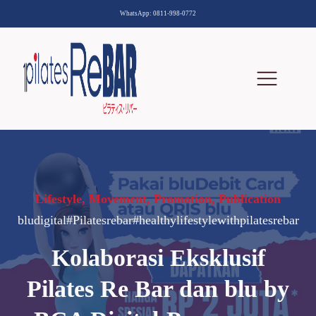
WhatsApp: 0811-998-0772
Lifestyle
,
Movement
,
Promotion
,
Publication
bludigital#Pilatesrebar#healthylifestylewithpilatesrebar
Kolaborasi Eksklusif
Pilates Re Bar dan blu by